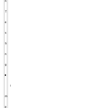
n
T
e
s
ti
n
g
i
m
p