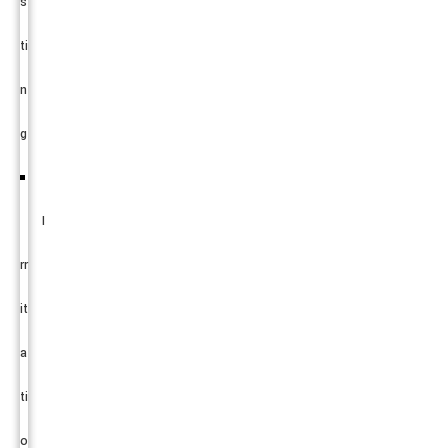
s
ti
n
g
I
rr
it
a
ti
o