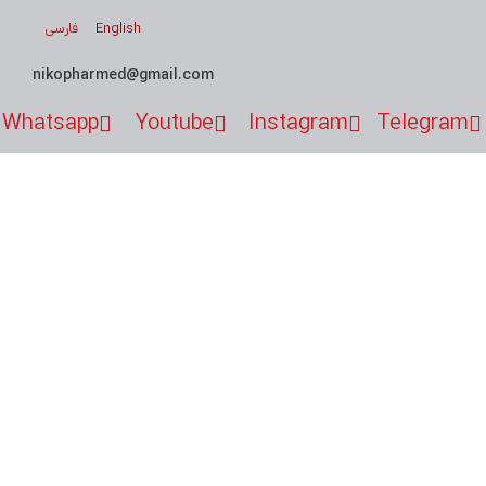
فارسی
English
nikopharmed@gmail.com
Whatsapp
Youtube
Instagram
Telegram