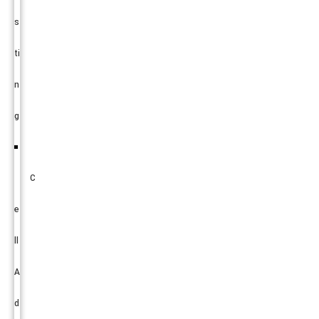
s
ti
n
g
C
e
ll
A
d