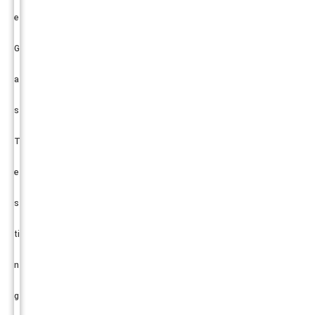
e
G
a
s
T
e
s
ti
n
g