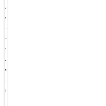
o
c
o
m
p
a
ti
b
il
it