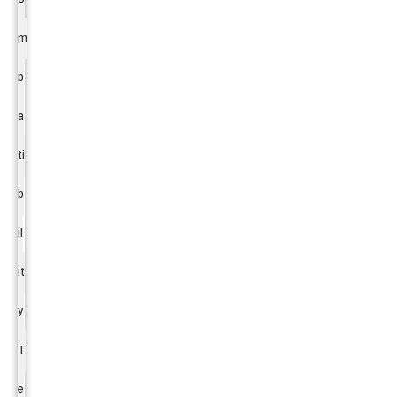
m
p
a
ti
b
il
it
y
T
e