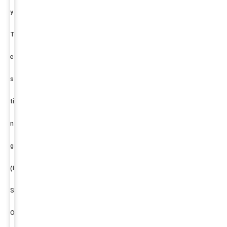
y
T
e
s
ti
n
g
(I
S
O