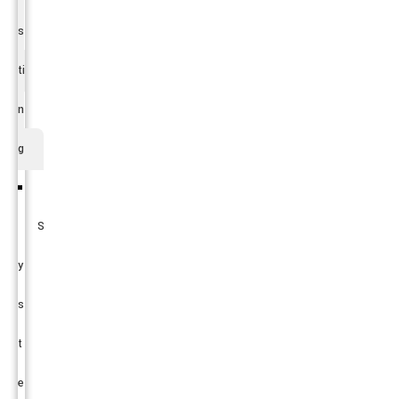
s
ti
n
g
S
y
s
t
e