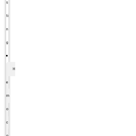
s
ti
n
g
H
e
m
o
c
o